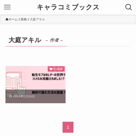
キャラコミブックス
ホーム
投稿
大庭アキル
大庭アキル
– 作者 –
BL漫画
2024年2月26日
1