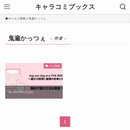
キャラコミブックス
ホーム
投稿
鬼遍かっつぇ
鬼遍かっつぇ
– 作者 –
大人漫画
2023年9月26日
1