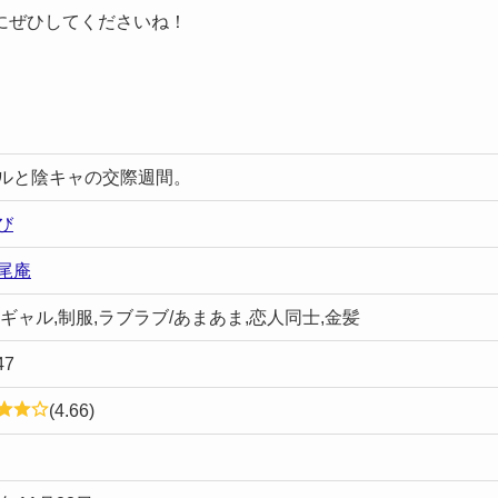
にぜひしてくださいね！
ルと陰キャの交際週間。
び
尾庵
,ギャル,制服,ラブラブ/あまあま,恋人同士,金髪
47
(4.66)