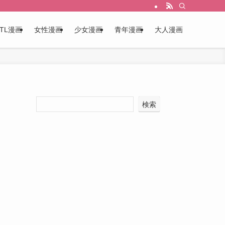
TL漫画
女性漫画
少女漫画
青年漫画
大人漫画
あ
検索