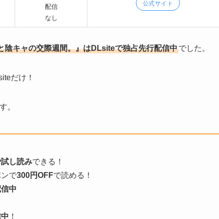
公式サイト
配信
なし
陰キャの交際週間。』はDLsiteで独占先行配信中
でした。
teだけ！
です。
で試し読み
できる！
ポンで
300円OFF
で読める！
配信中
信中
！