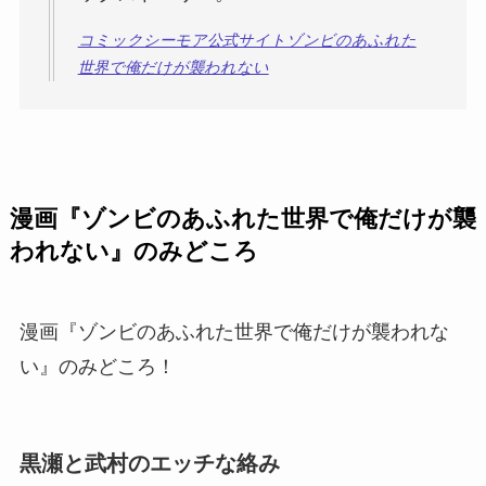
コミックシーモア公式サイトゾンビのあふれた
世界で俺だけが襲われない
漫画『ゾンビのあふれた世界で俺だけが襲
われない』のみどころ
漫画『ゾンビのあふれた世界で俺だけが襲われな
い』のみどころ！
黒瀬と武村のエッチな絡み