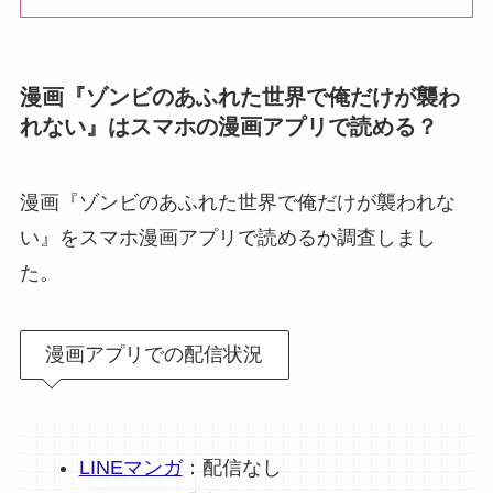
漫画『ゾンビのあふれた世界で俺だけが襲わ
れない』はスマホの漫画アプリで読める？
漫画『ゾンビのあふれた世界で俺だけが襲われな
い』をスマホ漫画アプリで読めるか調査しまし
た。
漫画アプリでの配信状況
LINEマンガ
：配信なし