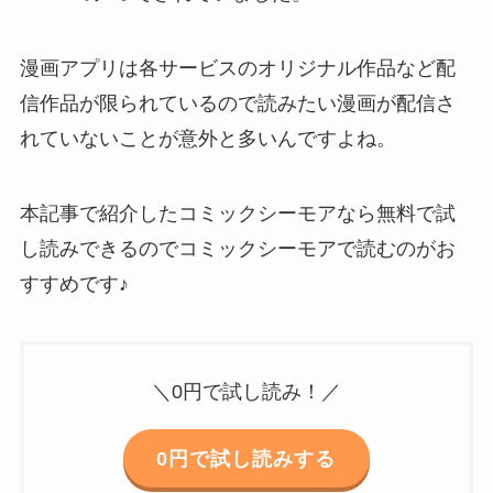
漫画アプリは各サービスのオリジナル作品など配
信作品が限られているので読みたい漫画が配信さ
れていないことが意外と多いんですよね。
本記事で紹介したコミックシーモアなら無料で試
し読みできるのでコミックシーモアで読むのがお
すすめです♪
＼0円で試し読み！／
0円で試し読みする