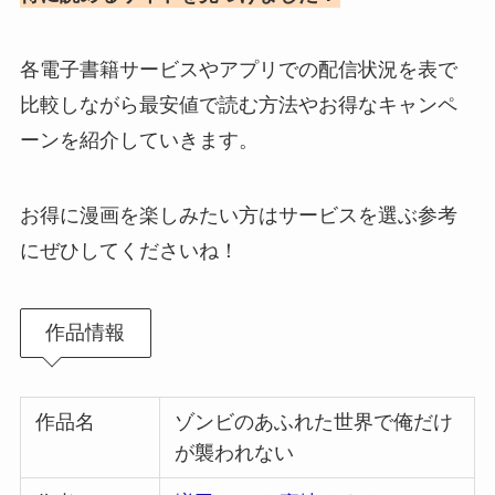
各電子書籍サービスやアプリでの配信状況を表で
比較しながら最安値で読む方法やお得なキャンペ
ーンを紹介していきます。
お得に漫画を楽しみたい方はサービスを選ぶ参考
にぜひしてくださいね！
作品情報
作品名
ゾンビのあふれた世界で俺だけ
が襲われない