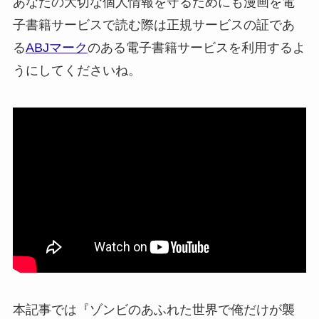
あなたの大切な個人情報を守るためにも漫画を電
子書籍サービスで読む際は正規サービスの証であ
る
ABJマーク
のある電子書籍サービスを利用するよ
うにしてくださいね。
本記事では『ゾンビのあふれた世界で俺だけが襲