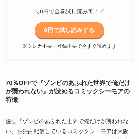
＼0円で全巻試し読み可！／
0円で試し読みする
※クレカ不要・登録不要で今すぐ読めます
70％OFFで『ゾンビのあふれた世界で俺だけ
が襲われない』が読めるコミックシーモアの
特徴
漫画『ゾンビのあふれた世界で俺だけが襲われな
い』を独占配信しているコミックシーモアは大阪