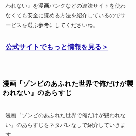
われない』を漫画バンクなどの違法サイトを使わ
なくても安全に読める方法を紹介しているのでサ
ービスを選ぶ参考にしてくださいね。
公式サイトでもっと情報を見る＞
漫画『ゾンビのあふれた世界で俺だけが襲
われない』のあらすじ
漫画『ゾンビのあふれた世界で俺だけが襲われな
い』のあらすじをネタバレなしで紹介していきま
す。