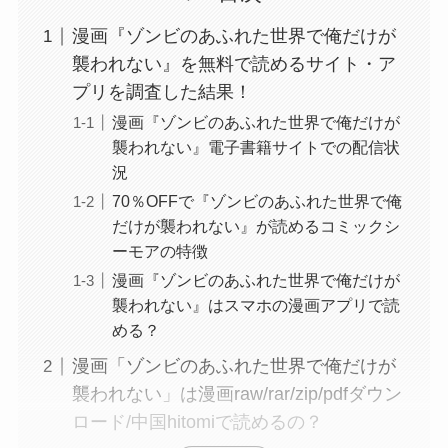
漫画『ゾンビのあふれた世界で俺だけが
襲われない』を無料で読めるサイト・ア
プリを調査した結果！
漫画『ゾンビのあふれた世界で俺だけが
襲われない』電子書籍サイトでの配信状
況
70％OFFで『ゾンビのあふれた世界で俺
だけが襲われない』が読めるコミックシ
ーモアの特徴
漫画『ゾンビのあふれた世界で俺だけが
襲われない』はスマホの漫画アプリで読
める？
漫画「ゾンビのあふれた世界で俺だけが
襲われない」は漫画raw/rar/zip/pdfダウン
ロード/中国hitomiで読めるの？