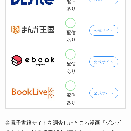
配信
あり
公式サイト
配信
あり
公式サイト
配信
あり
公式サイト
配信
あり
各電子書籍サイトを調査したところ漫画『ゾンビ