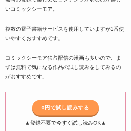
いコミックシーモア。
複数の電子書籍サービスを使用していますが1番使
いやすくおすすめです。
コミックシーモア独占配信の漫画も多いので、ま
ずは無料で気になる作品の試し読みをしてみるの
がおすすめです。
0円で試し読みする
▲登録不要で今すぐ試し読みOK▲