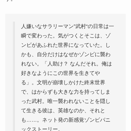
人嫌いなサラリーマン”武村“の日常は一
瞬で変わった。気がつくとそこは、ゾ
ンビがあふれた世界になっていた。し
かも、自分だけはなぜかゾンビに襲わ
れない。「人助け？ なんだそれ。俺は
好きなようにこの世界を生きてや
る」。文明が崩壊しかけた終末世界
で、はからずも大きな力を持ってしま
った武村。唯一襲われないことを隠し
て生きる彼は、英雄なのか、それと
も……。ネット発の新感覚ゾンビパニ
ックストーリー。