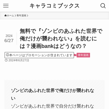
キャラコミブックス
ホーム
青年漫画
無料で『ゾンビのあふれた世界で
2024
俺だけが襲われない』を読むに
6/27
は？漫画bankはどうなの？
本ページはプロモーションが含まれています
青年漫画
2024年6月27日
ゾンビのあふれた世界で俺だけが襲われな
い
ゾンビがあふれた世界で自分だけ襲われな