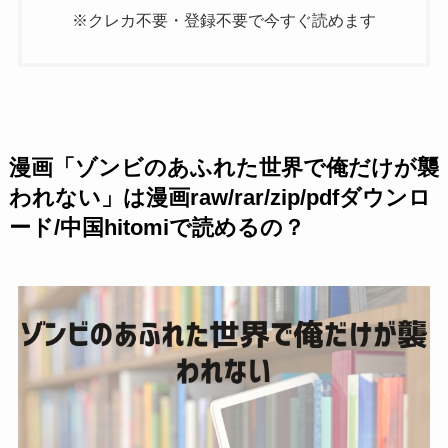
※クレカ不要・登録不要で今すぐ読めます
漫画「ゾンビのあふれた世界で俺だけが襲
われない」は漫画raw/rar/zip/pdfダウンロ
ード/中国hitomiで読めるの？