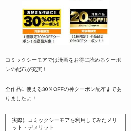
コミックシーモアでは漫画をお得に読めるクーポ
ンの配布が充実！
全作品に使える30％OFFの神クーポン配布まであ
りましたよ！
実際にコミックシーモアを利用してみたメリ
ット・デメリット